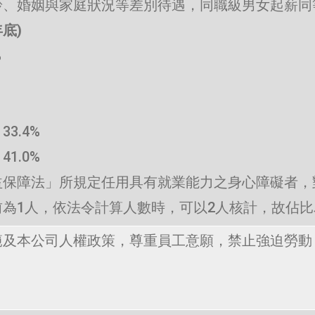
齡、婚姻與家庭狀況等差別待遇，同職級男女起薪同
底)
%
.4%
.0%
益保障法」所規定任用具有就業能力之身心障礙者，
為1人，依法令計算人數時，可以2人核計，故佔比為1
範及本公司人權政策，尊重員工意願，禁止強迫勞動