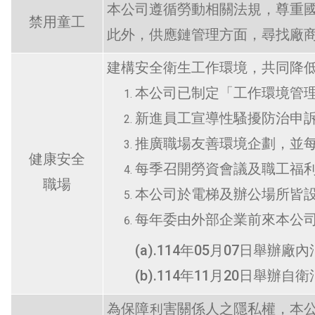
本公司遵循勞動相關法規，尊重
禁用童工
此外，供應鏈管理方面，尋找廠
建構安全衛生工作環境，共同降
本公司已制定「工作環境管
新進員工宣導性騷擾防治申
推廣職場友善環境企劃，並每
健康安全
每季召開勞資會議及職工福
職場
本公司於電梯及辦公場所皆
每年委由外部企業前來本公
(a).
114年05月07日舉辦
(b).
114年11月20日舉辦
自衛
為保障利害關係人之隱私權，本