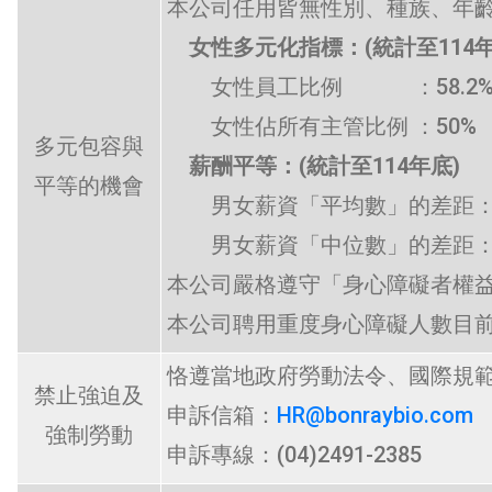
本公司任用皆無性別、種族、年
女性多元化指標：(統計至114年
女性員工比例 ：58.2
女性佔所有主管比例 ：50%
多元包容與
薪酬平等：
(統計至114年底)
平等的機會
男女薪資「平均數」的差距：33
男女薪資「中位數」的差距：41
本公司嚴格遵守「身心障礙者權
本公司聘用重度身心障礙人數目前
恪遵當地政府勞動法令、國際規
禁止強迫及
申訴信箱：
HR@bonraybio.com
強制勞動
申訴專線：(04)2491-2385