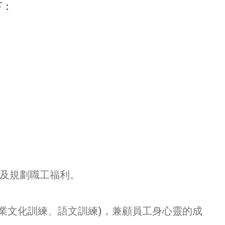
下：
及規劃職工福利。
業文化訓練、語文訓練)，兼顧員工身心靈的成