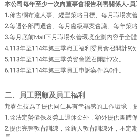
本公司每年至少一次向董事會報告利害關係人-員工
1.
佈告欄布達人事、經營策略目標、每月職場友
2.
每週各部門週會、每月處級專案會議、每年策
3.
每月底前
下月職場永善環境企劃內容予全體
Mail
4.
113年至114年第三季職工福利委員會召開計9
5.
113年至114年第三季勞資會議召開計7次。
6.
113年至114年第三季員工申訴案件為0件。
二、員工照顧及員工福利
邦睿生技為了提供同仁具有幸福感的工作環境，
1.除法定勞健保及勞工退休金外，額外提供團體
2.提供完整教育訓練，除新人教育訓練外
，不定